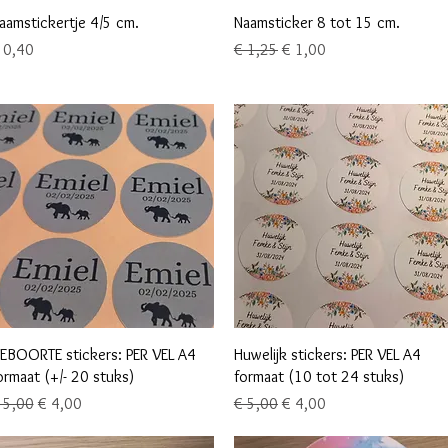
Snel overzicht
Snel overzicht
aamstickertje 4/5 cm.
Naamsticker 8 tot 15 cm.
ijs
Normale prijs
Verkoopprijs
 0,40
€ 1,25
€ 1,00
Snel overzicht
Snel overzicht
EBOORTE stickers: PER VEL A4
Huwelijk stickers: PER VEL A4
ormaat (+/- 20 stuks)
formaat (10 tot 24 stuks)
ormale prijs
Verkoopprijs
Normale prijs
Verkoopprijs
 5,00
€ 4,00
€ 5,00
€ 4,00