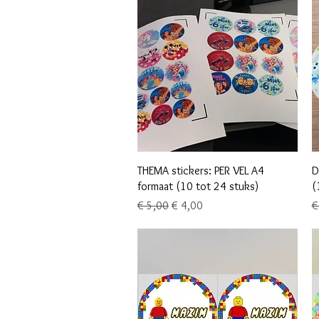
Snel overzicht
THEMA stickers: PER VEL A4
D
formaat (10 tot 24 stuks)
(
Normale prijs
Verkoopprijs
N
€ 5,00
€ 4,00
€