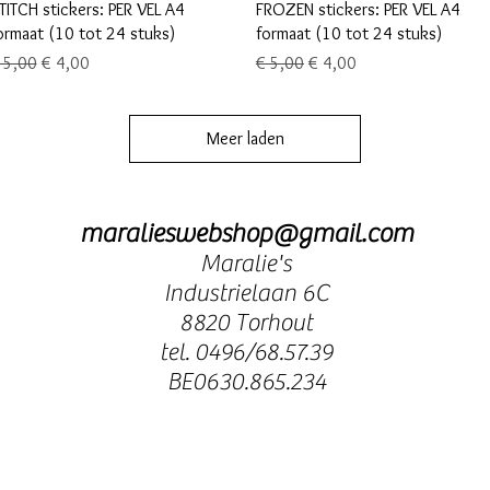
Snel overzicht
Snel overzicht
TITCH stickers: PER VEL A4
FROZEN stickers: PER VEL A4
ormaat (10 tot 24 stuks)
formaat (10 tot 24 stuks)
ormale prijs
Verkoopprijs
Normale prijs
Verkoopprijs
 5,00
€ 4,00
€ 5,00
€ 4,00
Meer laden
maralieswebshop@gmail.com
Maralie's
Industrielaan 6C
8820 Torhout
tel. 0496/68.57.39
BE0630.865.234