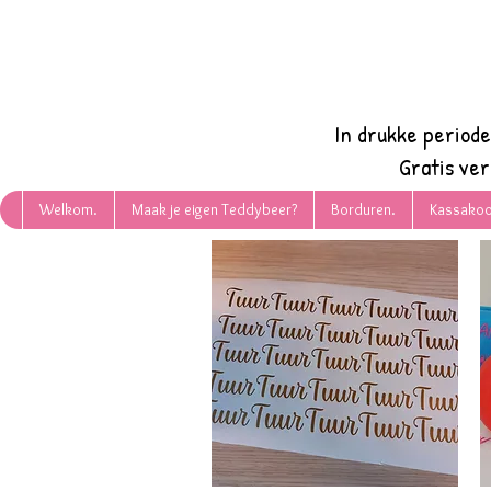
In drukke period
Gratis ve
Welkom.
Maak je eigen Teddybeer?
Borduren.
Kassakoo