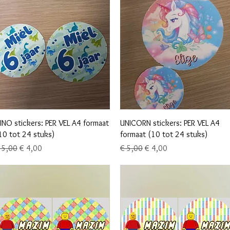
Snel overzicht
Snel overzicht
INO stickers: PER VEL A4 formaat
UNICORN stickers: PER VEL A4
10 tot 24 stuks)
formaat (10 tot 24 stuks)
ormale prijs
Verkoopprijs
Normale prijs
Verkoopprijs
 5,00
€ 4,00
€ 5,00
€ 4,00