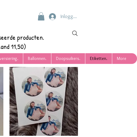
Inloggen
seerde producten.
and 11,50)
versiering.
Ballonnen.
Doopsuikers.
Etiketten.
More