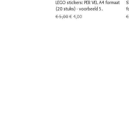
Snel overzicht
LEGO stickers: PER VEL A4 formaat
S
(20 stuks) - voorbeeld 5.
f
Normale prijs
Verkoopprijs
N
€ 5,00
€ 4,00
€