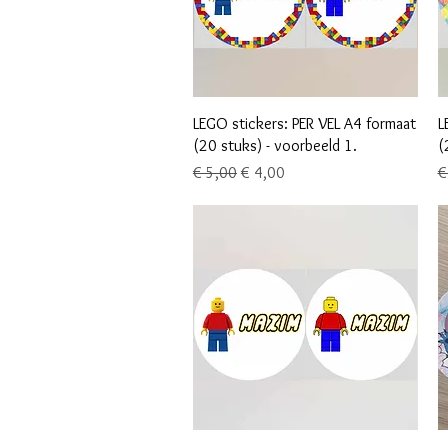
Snel overzicht
LEGO stickers: PER VEL A4 formaat
L
(20 stuks) - voorbeeld 1.
(
Normale prijs
Verkoopprijs
N
€ 5,00
€ 4,00
€