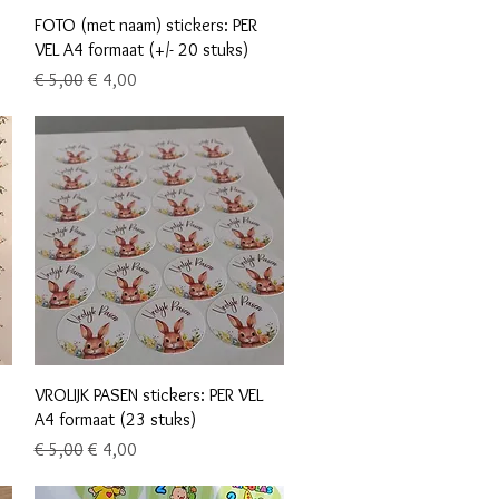
Snel overzicht
FOTO (met naam) stickers: PER
VEL A4 formaat (+/- 20 stuks)
Normale prijs
Verkoopprijs
€ 5,00
€ 4,00
Snel overzicht
VROLIJK PASEN stickers: PER VEL
A4 formaat (23 stuks)
Normale prijs
Verkoopprijs
€ 5,00
€ 4,00