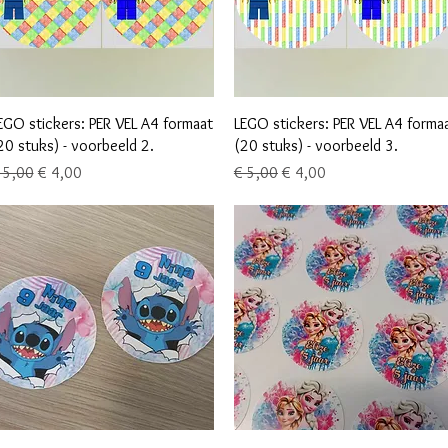
Snel overzicht
Snel overzicht
EGO stickers: PER VEL A4 formaat
LEGO stickers: PER VEL A4 forma
20 stuks) - voorbeeld 2.
(20 stuks) - voorbeeld 3.
ormale prijs
Verkoopprijs
Normale prijs
Verkoopprijs
 5,00
€ 4,00
€ 5,00
€ 4,00