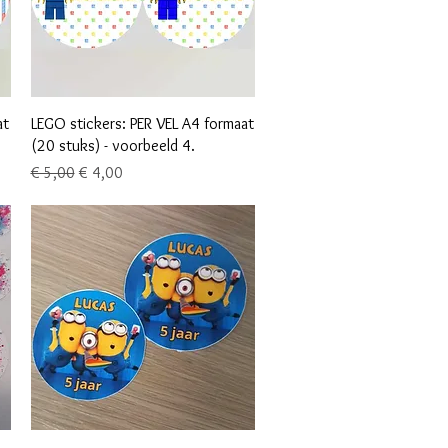
Snel overzicht
at
LEGO stickers: PER VEL A4 formaat
(20 stuks) - voorbeeld 4.
Normale prijs
Verkoopprijs
€ 5,00
€ 4,00