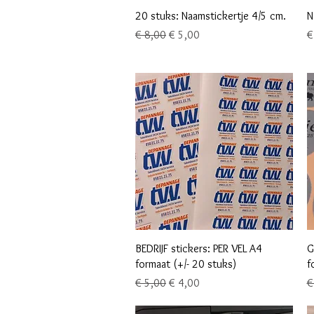
Snel overzicht
20 stuks: Naamstickertje 4/5 cm.
N
Normale prijs
Verkoopprijs
Pr
€ 8,00
€ 5,00
€
Snel overzicht
BEDRIJF stickers: PER VEL A4
G
formaat (+/- 20 stuks)
f
Normale prijs
Verkoopprijs
N
€ 5,00
€ 4,00
€