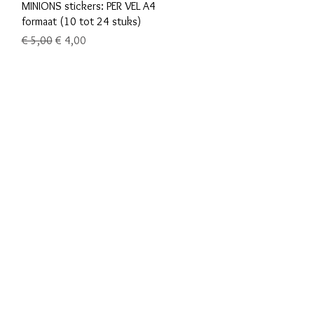
Snel overzicht
MINIONS stickers: PER VEL A4
formaat (10 tot 24 stuks)
Normale prijs
Verkoopprijs
€ 5,00
€ 4,00