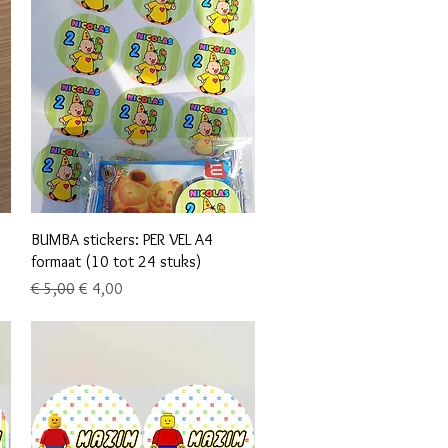
Snel overzicht
BUMBA stickers: PER VEL A4
formaat (10 tot 24 stuks)
Normale prijs
Verkoopprijs
€ 5,00
€ 4,00