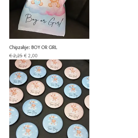
Chipzakje: BOY OR GIRL
Normale prijs
Verkoopprijs
€ 2,25
€ 2,00