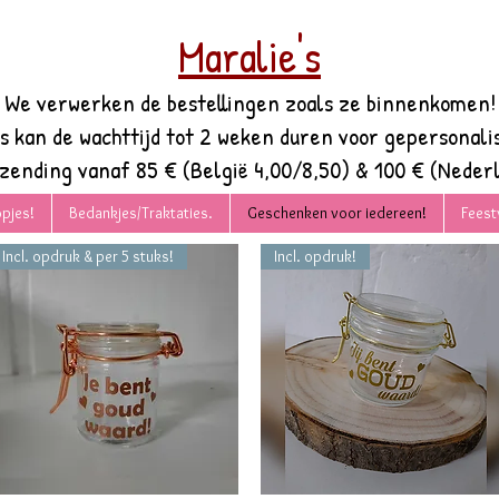
Maralie's
We verwerken de bestellingen zoals ze binnenkomen!
es kan de wachttijd tot 2 weken duren voor gepersonali
rzending vanaf 85 € (België 4,00/8,50) & 100 € (Nederl
pjes!
Bedankjes/Traktaties.
Geschenken voor iedereen!
Feest
Incl. opdruk & per 5 stuks!
Incl. opdruk!