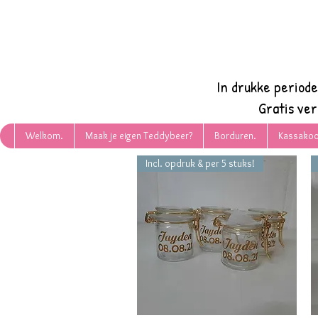
In drukke period
Gratis ve
Welkom.
Maak je eigen Teddybeer?
Borduren.
Kassakoo
Incl. opdruk & per 5 stuks!