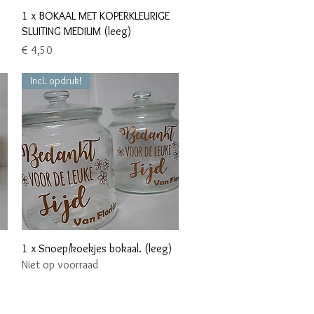
Snel overzicht
1 x BOKAAL MET KOPERKLEURIGE
SLUITING MEDIUM (leeg)
Prijs
€ 4,50
Incl. opdruk!
Snel overzicht
1 x Snoep/koekjes bokaal. (leeg)
Niet op voorraad