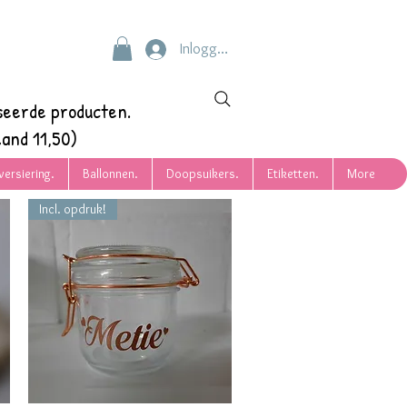
Inloggen
seerde producten.
and 11,50)
versiering.
Ballonnen.
Doopsuikers.
Etiketten.
More
Incl. opdruk!