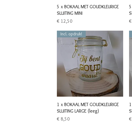
Snel overzicht
5 x BOKAAL MET GOUDKLEURIGE
5
SLUITING MINI
S
Prijs
Pr
€ 12,50
€
Incl. opdruk!
Snel overzicht
1 x BOKAAL MET GOUDKLEURIGE
1
SLUITING LARGE (leeg)
S
Prijs
Pr
€ 8,50
€