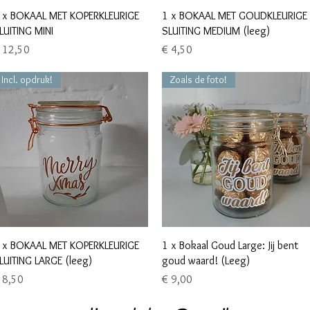
Snel overzicht
Snel overzicht
 x BOKAAL MET KOPERKLEURIGE
1 x BOKAAL MET GOUDKLEURIGE
LUITING MINI
SLUITING MEDIUM (leeg)
ijs
Prijs
 12,50
€ 4,50
Incl. opdruk!
Zoals de foto!
Snel overzicht
Snel overzicht
 x BOKAAL MET KOPERKLEURIGE
1 x Bokaal Goud Large: Jij bent
LUITING LARGE (leeg)
goud waard! (Leeg)
ijs
Prijs
 8,50
€ 9,00