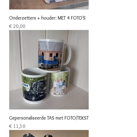
Onderzetters + houder: MET 4 FOTO'S
Prijs
€ 20,00
Gepersonaliseerde TAS met FOTO/TEKST
Prijs
€ 11,50