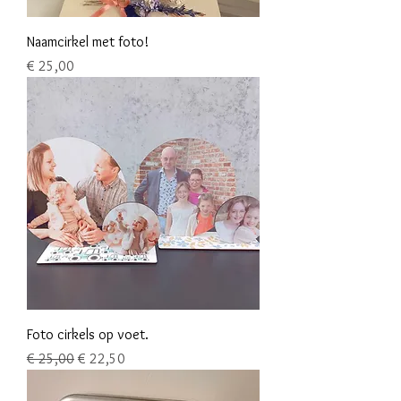
Naamcirkel met foto!
Prijs
€ 25,00
Foto cirkels op voet.
Normale prijs
Verkoopprijs
€ 25,00
€ 22,50