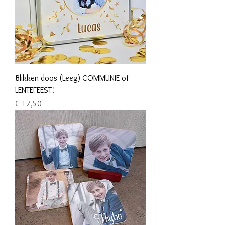
Blikken doos (Leeg) COMMUNIE of
LENTEFEEST!
Prijs
€ 17,50