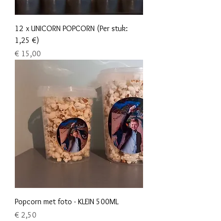
12 x UNICORN POPCORN (Per stuk:
1,25 €)
Prijs
€ 15,00
Popcorn met foto - KLEIN 500ML
Prijs
€ 2,50