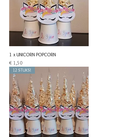
1 x UNICORN POPCORN
Prijs
€ 1,50
12 STUKS!