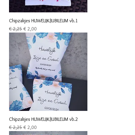
Chipzakjes HUWELIJK/JUBILEUM vb.1
Normale prijs
Verkoopprijs
€ 2,25
€ 2,00
Chipzakjes HUWELIJK/JUBILEUM vb.2
Normale prijs
Verkoopprijs
€ 2,25
€ 2,00