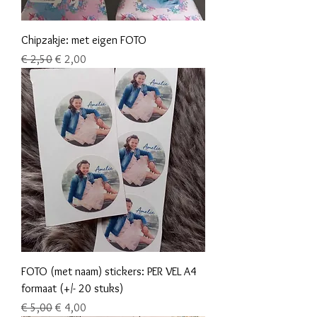
Chipzakje: met eigen FOTO
Normale prijs
Verkoopprijs
€ 2,50
€ 2,00
FOTO (met naam) stickers: PER VEL A4
formaat (+/- 20 stuks)
Normale prijs
Verkoopprijs
€ 5,00
€ 4,00