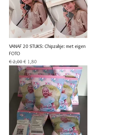
VANAF 20 STUKS: Chipzakje: met eigen
FOTO
Normale prijs
Verkoopprijs
€ 2,00
€ 1,80