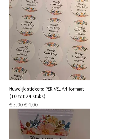
Huwelijk stickers: PER VEL A4 formaat
(10 tot 24 stuks)
Normale prijs
Verkoopprijs
€ 5,00
€ 4,00