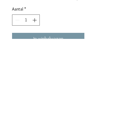
Aantal
*
In winkelwagen
Stickers PER VEL A4 formaat.
maralieswebshop@gmail.com
Maralie's
Industrielaan 6C
8820 Torhout
tel. 0496/68.57.39
BE0630.865.234