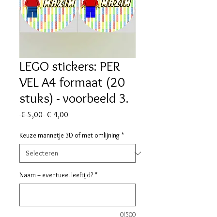
LEGO stickers: PER
VEL A4 formaat (20
stuks) - voorbeeld 3.
Normale
Verkoopprijs
 € 5,00 
€ 4,00
prijs
Keuze mannetje 3D of met omlijning
*
Naam + eventueel leeftijd?
*
0/500