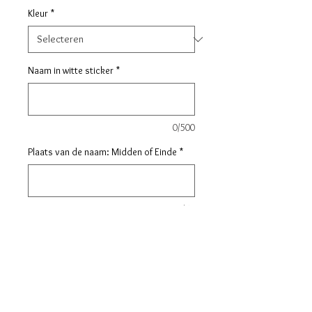
Kleur
*
Naam in witte sticker
*
0/500
Plaats van de naam: Midden of Einde
*
0/50
Aantal
*
In winkelwagen