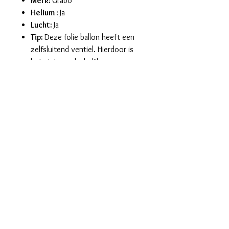
Merk:
Grabo
Helium :
Ja
Lucht:
Ja
Tip:
Deze folie ballon heeft een
zelfsluitend ventiel. Hierdoor is
het niet noodzakelijk om een
knoop in de ballon te leggen of
om hem dicht te maken met een
heatsealing machine.
maralieswebshop@gmail.com
Maralie's
Industrielaan 6C
8820 Torhout
tel. 0496/68.57.39
BE0630.865.234