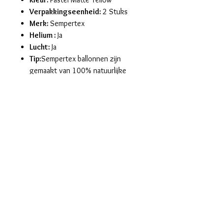
Verpakkingseenheid:
2 Stuks
Merk:
Sempertex
Helium :
Ja
Lucht:
Ja
Tip:
Sempertex ballonnen zijn
gemaakt van 100% natuurlijke
latex, afkomstig van de
rubberboom. Sempertex
producten zijn allen ISO en TUV
gecertificeerd.
maralieswebshop@gmail.com
Maralie's
Industrielaan 6C
8820 Torhout
tel. 0496/68.57.39
BE0630.865.234