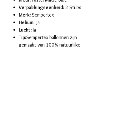
Verpakkingseenheid:
2 Stuks
Merk:
Sempertex
Helium :
Ja
Lucht:
Ja
Tip:
Sempertex ballonnen zijn
gemaakt van 100% natuurlijke
latex, afkomstig van de
rubberboom. Sempertex
producten zijn allen ISO en TUV
gecertificeerd.
maralieswebshop@gmail.com
Maralie's
Industrielaan 6C
8820 Torhout
tel. 0496/68.57.39
BE0630.865.234