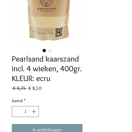
Pearlsand kaarszand
incl. 4 wieken, 400gr.
KLEUR: ecru
Normale
Verkoopprijs
 € 9,75 
€ 8,50
prijs
Aantal
*
In winkelwagen