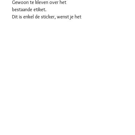
Gewoon te kleven over het
bestaande etiket.
Dit is enkel de sticker, wenst je het
sticker en de chocopot is het 11,00
€ afgewerkt.
maralieswebshop@gmail.com
Maralie's
Industrielaan 6C
8820 Torhout
tel. 0496/68.57.39
BE0630.865.234
© 2023 by Bijou. Proudly created with
Wix.com