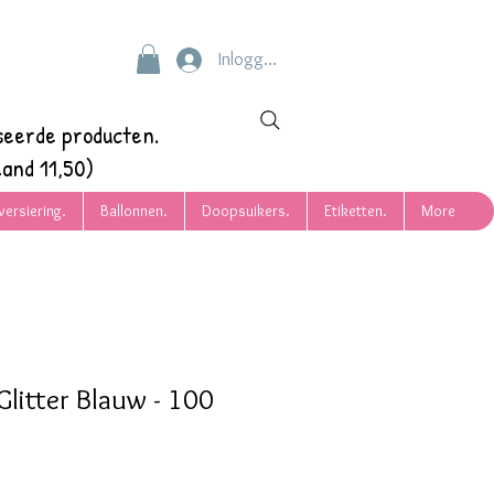
Inloggen
seerde producten.
and 11,50)
versiering.
Ballonnen.
Doopsuikers.
Etiketten.
More
litter Blauw - 100