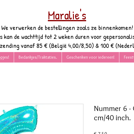
Maralie's
We verwerken de bestellingen zoals ze binnenkomen!
es kan de wachttijd tot 2 weken duren voor gepersonali
rzending vanaf 85 € (België 4,00/8,50) & 100 € (Nederl
pjes!
Bedankjes/Traktaties.
Geschenken voor iedereen!
Feest
Nummer 6 - G
cm/40 inch.
Prijs
€ 7,50