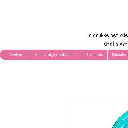
In drukke period
Gratis ve
Welkom.
Maak je eigen Teddybeer?
Borduren.
Kassakoo