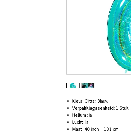
Kleur:
Glitter Blauw
Verpakkingseenheid:
1 Stuk
Helium :
Ja
Lucht:
Ja
Maat:
40 inch = 101 cm