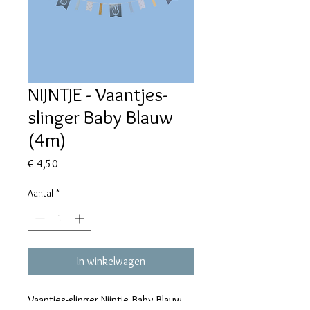
NIJNTJE - Vaantjes-
slinger Baby Blauw
(4m)
Prijs
€ 4,50
Aantal
*
In winkelwagen
Vaantjes-slinger Nijntje Baby Blauw