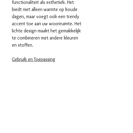
functionaliteit als esthetiek. Het
biedt niet alleen warmte op koude
dagen, maar voegt ook een trendy
accent toe aan uw woonruimte. Het
lichte design maakt het gemakkelijk
te combineren met andere kleuren
en stoffen.
Gebruik en Toepassing
Het Lief Lifestyle plaid is perfect voor
gebruik op de bank, als bedekking
op een eenpersoonsbed of zelfs
buiten tijdens een picknick. Het is
een veelzijdig accessoire dat iedere
setting kan opfleuren, of het nu
binnen of buiten is.
Kenmerken
Creatief en modern ontwerp