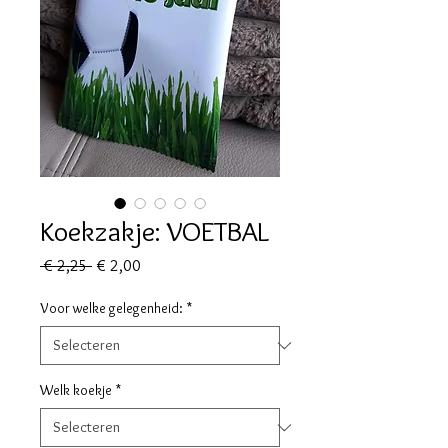
Koekzakje: VOETBAL
Normale
Verkoopprijs
 € 2,25 
€ 2,00
prijs
Voor welke gelegenheid:
*
Welk koekje
*