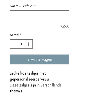
Naam + Leeftijd?
*
0/500
Aantal
*
In winkelwagen
Leuke koekzakjes met
gepersonaliseerde wikkel.
Deze zakjes zijn in verschillende
thema's.
Ideaal om te trakteren!
In de wikkel (van hoogwaardig