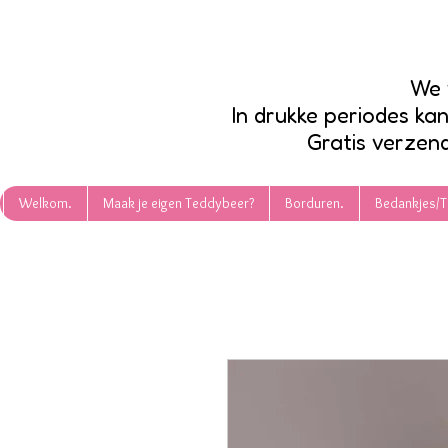
We 
In drukke periodes ka
Gratis verzend
Welkom.
Maak je eigen Teddybeer?
Borduren.
Bedankjes/T