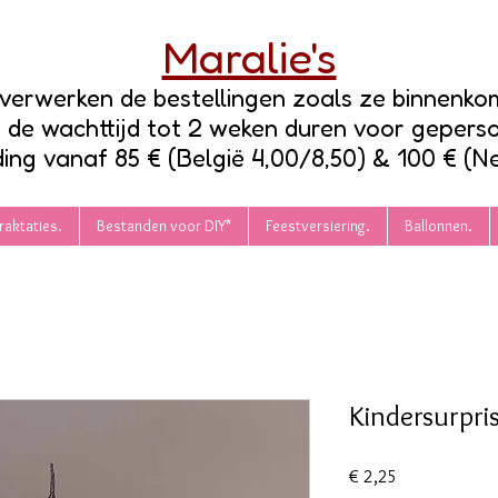
Maralie's
verwerken de bestellingen zoals ze binnenko
n de wachttijd tot 2 weken duren voor gepers
ing vanaf 85 € (België 4,00/8,50) & 100 € (N
raktaties.
Bestanden voor DIY*
Feestversiering.
Ballonnen.
Kindersurpri
Prijs
€ 2,25