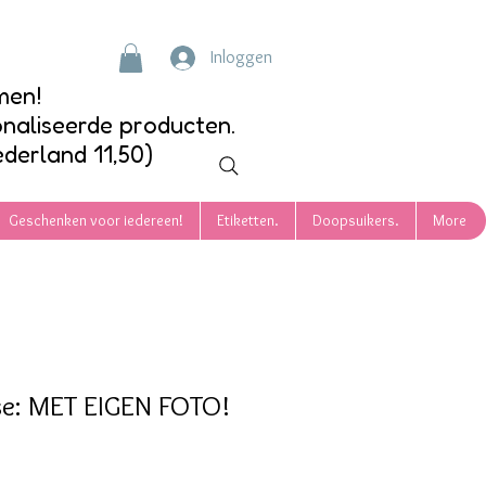
Inloggen
men!
onaliseerde producten.
ederland 11,50)
Geschenken voor iedereen!
Etiketten.
Doopsuikers.
More
se: MET EIGEN FOTO!