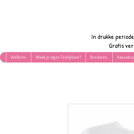
In drukke period
Gratis ve
Welkom.
Maak je eigen Teddybeer?
Borduren.
Kassakoo