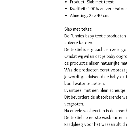
Product: Slab met tekst
Kwaliteit: 100% zuivere katoe
Afmeting: 25×40 cm.
Slab met tekst:
De Funnies baby textielproducten
zuivere katoen.
De textiel is erg zacht en zeer g
Omdat wij willen dat je baby opgr
de productie alleen natuurlijke ma
Was de producten eerst voordat j
Je wordt geadviseerd de babytexti
koud water te zetten.
Eventueel met een klein scheutje a
Dit bevordert de absorberende we
vergroten.
Na enkele wasbeurten is de absor
De textiel de eerste wasbeurten m
Raadpleeg voor het wassen altijd 