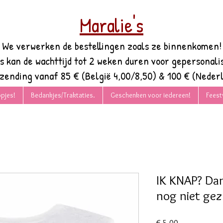
Maralie's
We verwerken de bestellingen zoals ze binnenkomen!
es kan de wachttijd tot 2 weken duren voor gepersonali
rzending vanaf 85 € (België 4,00/8,50) & 100 € (Nederl
pjes!
Bedankjes/Traktaties.
Geschenken voor iedereen!
Feest
IK KNAP? Dan
nog niet gez
Prijs
€ 5,00