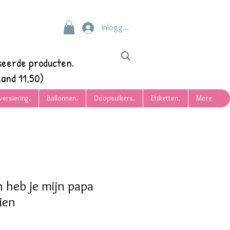
Inloggen
seerde producten.
and 11,50)
versiering.
Ballonnen.
Doopsuikers.
Etiketten.
More
 heb je mijn papa
ien