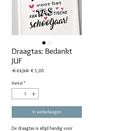
Draagtas: Bedankt
JUF
Normale
Verkoopprijs
 € 11,50 
€ 5,00
prijs
Aantal
*
In winkelwagen
De draagtas is altijd handig voor