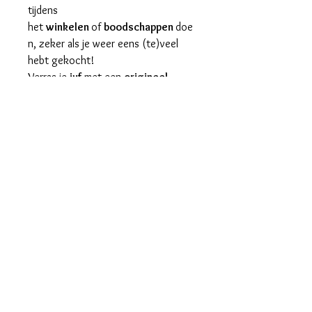
tijdens
het
winkelen
of
boodschappen
doe
n, zeker als je weer eens (te)veel
hebt gekocht!
Verras je
juf
met een
origineel
cadeau!
AFMETINGEN: 38cm met
schouderbandjes.
maralieswebshop@gmail.com
Maralie's
Industrielaan 6C
8820 Torhout
tel. 0496/68.57.39
BE0630.865.234
© 2023 by Bijou. Proudly created with
Wix.com