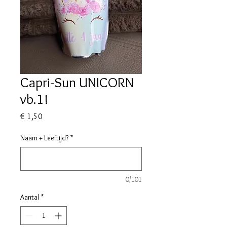
Capri-Sun UNICORN
vb.1!
Prijs
€ 1,50
Naam + Leeftijd?
*
0/101
Aantal
*