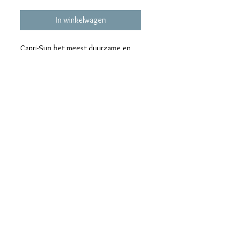
In winkelwagen
Capri-Sun het meest duurzame en
lekkerste kinderdrankje ter wereld.
Leuk afgewerkt naar eigen thema.
Ideaal om te trakteren!
maralieswebshop@gmail.com
Maralie's
Industrielaan 6C
8820 Torhout
tel. 0496/68.57.39
BE0630.865.234
© 2023 by Bijou. Proudly created with
Wix.com