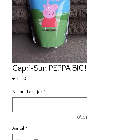
Capri-Sun PEPPA BIG!
Prijs
€ 1,50
Naam + Leeftijd?
*
0/101
Aantal
*