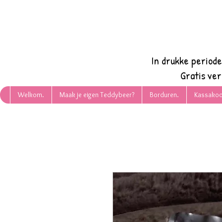
In drukke period
Gratis ve
Welkom.
Maak je eigen Teddybeer?
Borduren.
Kassakoo