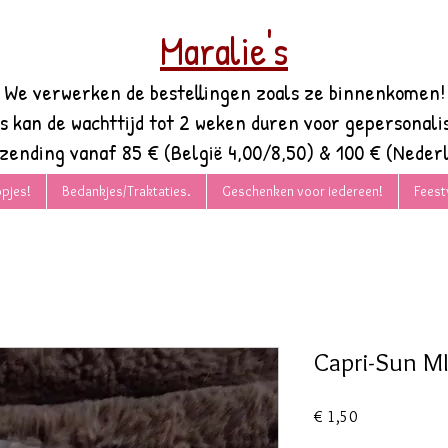
Maralie's
We verwerken de bestellingen zoals ze binnenkomen!
es kan de wachttijd tot 2 weken duren voor gepersonali
rzending vanaf 85 € (België 4,00/8,50) & 100 € (Nederl
pjes!
Bedankjes/Traktaties.
Geschenken voor iedereen!
Feest
Capri-Sun M
Prijs
€ 1,50