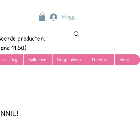
Inloggen
seerde producten.
and 11,50)
versiering.
Ballonnen.
Doopsuikers.
Etiketten.
More
INNIE!