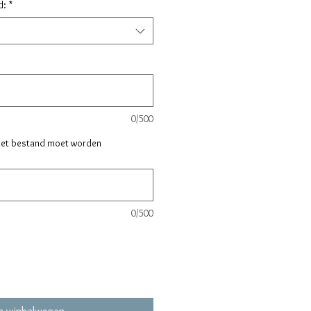
d:
*
0/500
het bestand moet worden
0/500