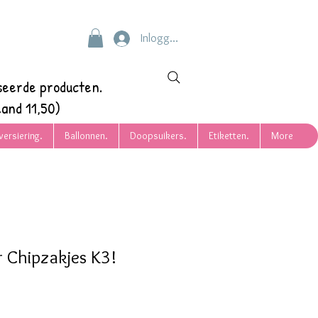
Inloggen
seerde producten.
and 11,50)
versiering.
Ballonnen.
Doopsuikers.
Etiketten.
More
 Chipzakjes K3!