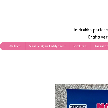
In drukke period
Gratis ve
Welkom.
Maak je eigen Teddybeer?
Borduren.
Kassakoo