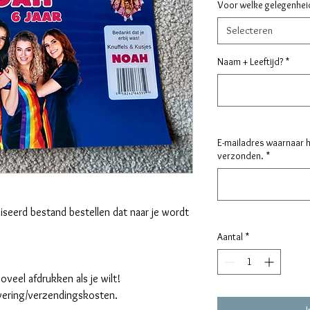
Voor welke gelegenhei
Selecteren
Naam + Leeftijd?
*
E-mailadres waarnaar 
verzonden.
*
seerd bestand bestellen dat naar je wordt
Aantal
*
veel afdrukken als je wilt!
evering/verzendingskosten.