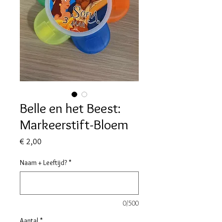
Belle en het Beest:
Markeerstift-Bloem
Prijs
€ 2,00
Naam + Leeftijd?
*
0/500
Aantal
*