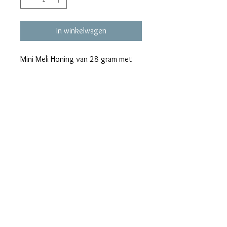
In winkelwagen
Mini Meli Honing van 28 gram met
een naam wikkel.
Etiketten zoals de voorbeeld foto's.
Stukprijs = 3.00 €/stuk.
Levertijd: 7/10 dagen.
maralieswebshop@gmail.com
Maralie's
Industrielaan 6C
8820 Torhout
tel. 0496/68.57.39
BE0630.865.234