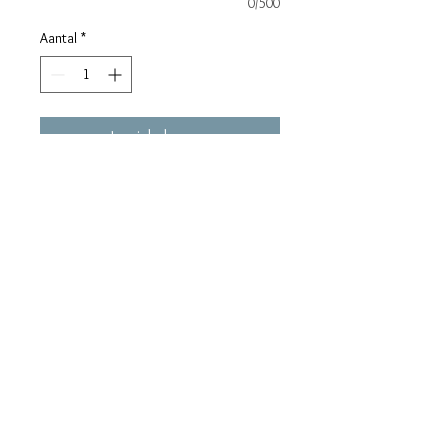
0/500
Aantal
*
In winkelwagen
Doosjes Pringles-chips (40gr) met
wikkel rondom en sticker op deksel.
maralieswebshop@gmail.com
Maralie's
Industrielaan 6C
8820 Torhout
tel. 0496/68.57.39
BE0630.865.234