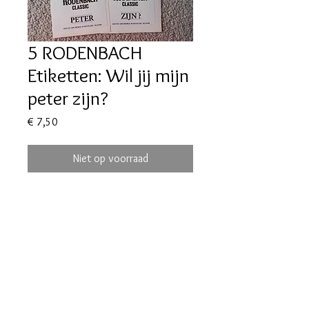
5 RODENBACH
Etiketten: Wil jij mijn
peter zijn?
Prijs
€ 7,50
Niet op voorraad
maralieswebshop@gmail.com
Maralie's
Industrielaan 6C
8820 Torhout
tel. 0496/68.57.39
BE0630.865.234