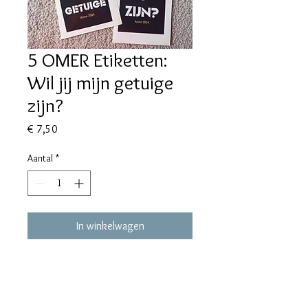
5 OMER Etiketten:
Wil jij mijn getuige
zijn?
Prijs
€ 7,50
Aantal
*
In winkelwagen
maralieswebshop@gmail.com