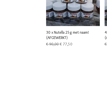
Snel overzicht
30 x Nutella 25g met naam!
4
(AFGEWERKT)
(
Normale prijs
Verkoopprijs
N
€ 90,00
€ 77,50
€