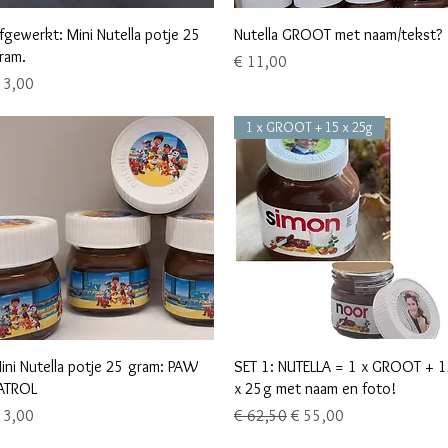
Snel overzicht
Snel overzicht
fgewerkt: Mini Nutella potje 25
Nutella GROOT met naam/tekst?
ram.
Prijs
€ 11,00
ijs
 3,00
1 x GROOT + 15 x 25g
Snel overzicht
Snel overzicht
ini Nutella potje 25 gram: PAW
SET 1: NUTELLA = 1 x GROOT + 
ATROL
x 25g met naam en foto!
ijs
Normale prijs
Verkoopprijs
 3,00
€ 62,50
€ 55,00