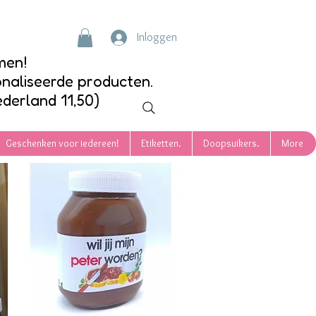
Inloggen
men!
onaliseerde producten.
ederland 11,50)
Geschenken voor iedereen!
Etiketten.
Doopsuikers.
More