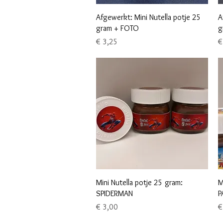
Snel overzicht
Afgewerkt: Mini Nutella potje 25
A
gram + FOTO
g
Prijs
Pr
€ 3,25
€
Snel overzicht
Mini Nutella potje 25 gram:
M
SPIDERMAN
P
Prijs
Pr
€ 3,00
€