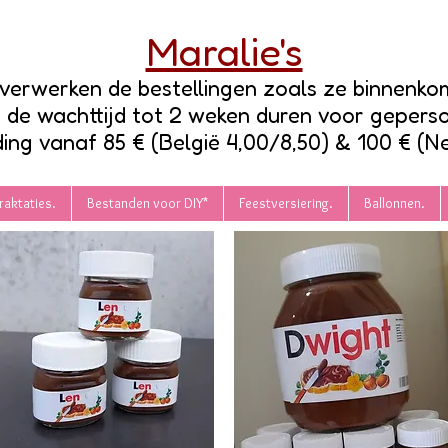
Maralie's
verwerken de bestellingen zoals ze binnenko
n de wachttijd tot 2 weken duren voor gepers
ing vanaf 85 € (België 4,00/8,50) & 100 € (N
raktaties.
Bestanden voor DIY*
Feestversiering.
Ballonnen.