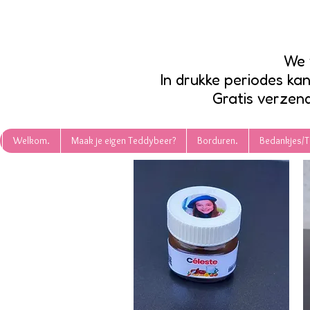
We 
In drukke periodes ka
Gratis verzend
Welkom.
Maak je eigen Teddybeer?
Borduren.
Bedankjes/T