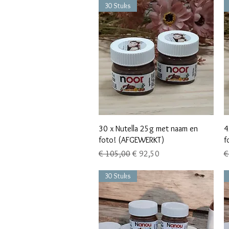
30 Stuks
Snel overzicht
30 x Nutella 25g met naam en
4
foto! (AFGEWERKT)
f
Normale prijs
Verkoopprijs
N
€ 105,00
€ 92,50
€
30 Stuks