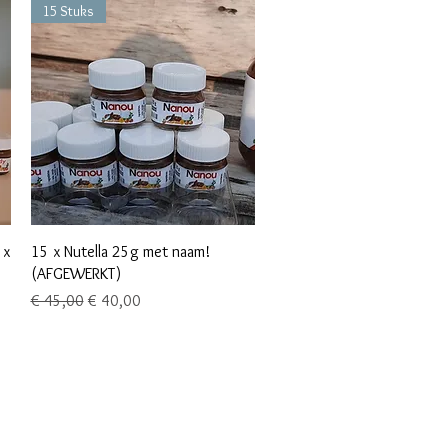
15 Stuks
Snel overzicht
 x
15 x Nutella 25g met naam!
(AFGEWERKT)
Normale prijs
Verkoopprijs
€ 45,00
€ 40,00