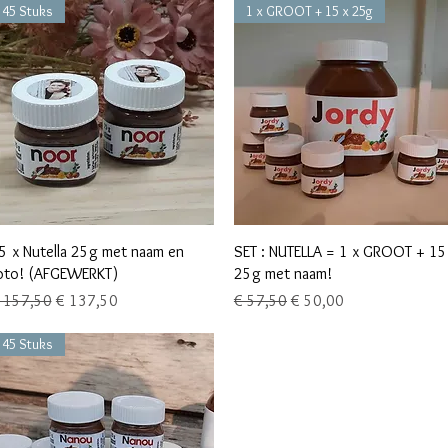
45 Stuks
1 x GROOT + 15 x 25g
Snel overzicht
Snel overzicht
5 x Nutella 25g met naam en
SET : NUTELLA = 1 x GROOT + 15
oto! (AFGEWERKT)
25g met naam!
ormale prijs
Verkoopprijs
Normale prijs
Verkoopprijs
 157,50
€ 137,50
€ 57,50
€ 50,00
45 Stuks