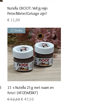
Snel overzicht
Nutella GROOT: Wil jij mijn
Peter/Meter/Getuige zijn?
Prijs
€ 11,00
15 Stuks
Snel overzicht
15
15 x Nutella 25g met naam en
foto! (AFGEWERKT)
Normale prijs
Verkoopprijs
€ 52,50
€ 47,50