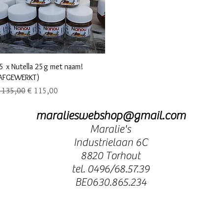
Snel overzicht
5 x Nutella 25g met naam!
AFGEWERKT)
ormale prijs
Verkoopprijs
 135,00
€ 115,00
maralieswebshop@gmail.com
Maralie's
Industrielaan 6C
8820 Torhout
tel. 0496/68.57.39
BE0630.865.234